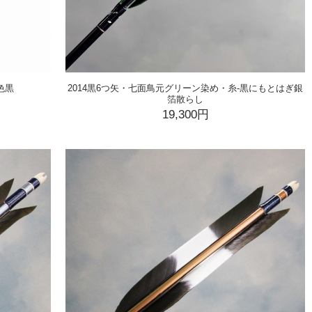
色黒
2014黒6つ矢・七面鳥元グリーン染め・糸-黒にもとはぎ銀
箔散らし
19,300円