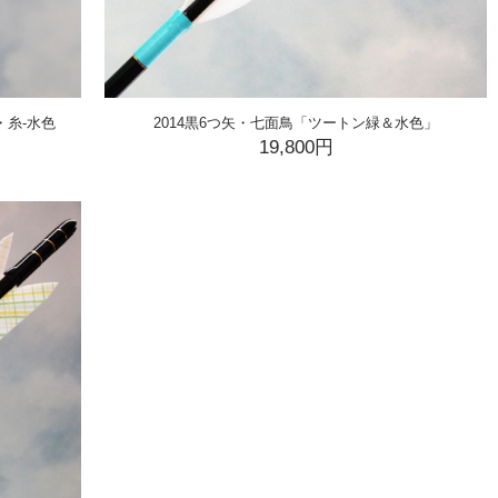
・糸-水色
2014黒6つ矢・七面鳥「ツートン緑＆水色」
19,800円