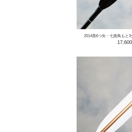
2014黒6つ矢・七面鳥もと
17,60