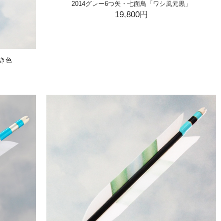
2014グレー6つ矢・七面鳥「ワシ風元黒」
19,800円
ずき色