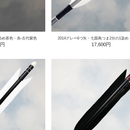
ま染め茶色・糸-古代紫色
2014グレー6つ矢・七面鳥つま2分の1染め
0円
17,600円