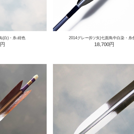
鳥(白)・糸-紺色
2014グレー(6ツ矢)七面鳥中白染・糸
0円
18,700円