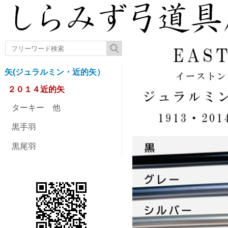
矢(ジュラルミン・近的矢）
２０１４近的矢
ターキー 他
黒手羽
黒尾羽