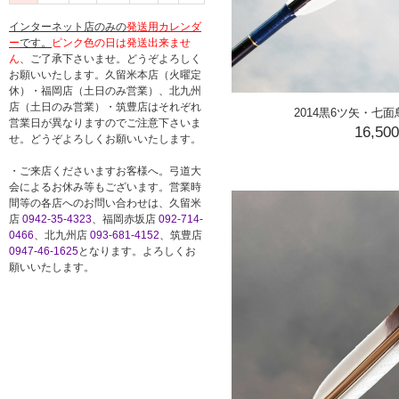
インターネット店のみの
発送用カレンダ
ー
です。
ピンク色の日は発送出来ませ
ん
、ご了承下さいませ。どうぞよろしく
お願いいたします。久留米本店（火曜定
休）・福岡店（土日のみ営業）、北九州
店（土日のみ営業）・筑豊店はそれぞれ
2014黒6ツ矢・七面
営業日が異なりますのでご注意下さいま
16,50
せ。どうぞよろしくお願いいたします。
・ご来店くださいますお客様へ。弓道大
会によるお休み等もございます。営業時
間等の各店へのお問い合わせは、久留米
店
0942-35-4323
、福岡赤坂店
092-714-
0466
、北九州店
093-681-4152
、筑豊店
0947-46-1625
となります。よろしくお
願いいたします。