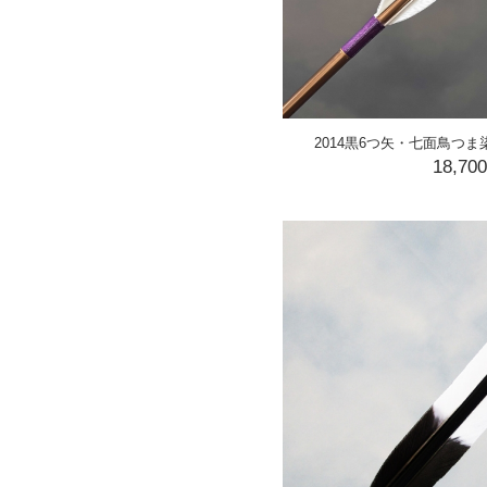
2014黒6つ矢・七面鳥つ
18,70