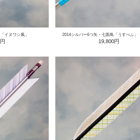
面鳥「イヌワシ風」
2014シルバー6つ矢・七面鳥「うすべふ」
0円
19,800円