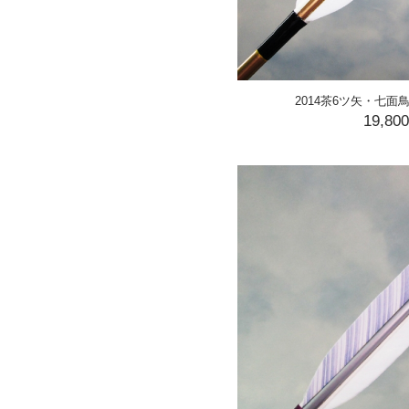
2014茶6ツ矢・七
19,80