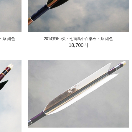
・糸-紺色
2014茶6つ矢・七面鳥中白染め・糸-紺色
18,700円