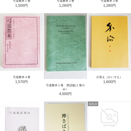
弓道教本１巻
弓道教本２巻
弓道教本３巻
1,500円
1,260円
1,260円
弓道教本４巻
介添え（かいぞえ）
1,570円
1,600円
弓道教本１巻 英語版(１巻の
み）
4,000円
SOLD