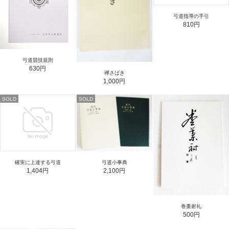
弓道指導の手引
810円
弓道競技規則
630円
襷さばき
1,000円
SOLD
SOLD
確実に上達する弓道
弓道小事典
1,404円
2,100円
巻藁射礼
500円