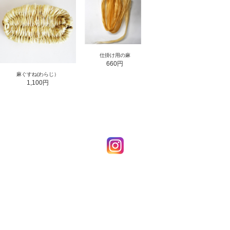
仕掛け用の麻
660円
麻ぐすね(わらじ）
1,100円