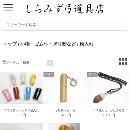
トップ
/
小物・ゴム弓・ぎり粉など
/ 粉入れ
5
アイテム
SOLD
SOLD
ギリ粉入れ 竹
プラスティックぎり粉入れ
ギリ粉入れ どんぐり型
3,400円
660円
2,750円