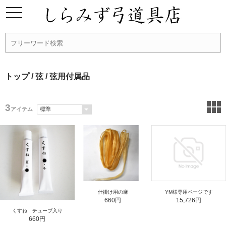
トップ
/
弦
/ 弦用付属品
3
アイテム
仕掛け用の麻
YM様専用ページです
660円
15,726円
くすね チューブ入り
660円