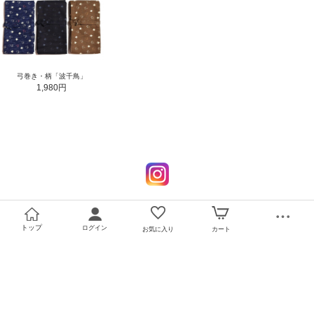
弓巻き・柄「波千鳥」
1,980円
トップ
ログイン
お気に入り
カート