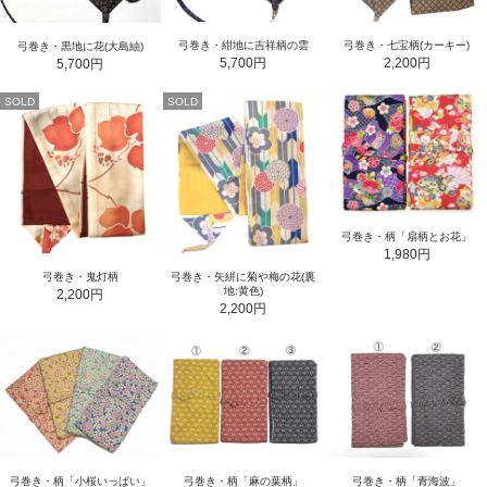
弓巻き・紺地に吉祥柄の雲
弓巻き・七宝柄(カーキー)
弓巻き・黒地に花(大島紬)
5,700円
2,200円
5,700円
SOLD
SOLD
弓巻き・柄「扇柄とお花」
1,980円
弓巻き・鬼灯柄
弓巻き・矢絣に菊や梅の花(裏
地:黄色)
2,200円
2,200円
弓巻き・柄「小桜いっぱい」
弓巻き・柄「麻の葉柄」
弓巻き・柄「青海波」